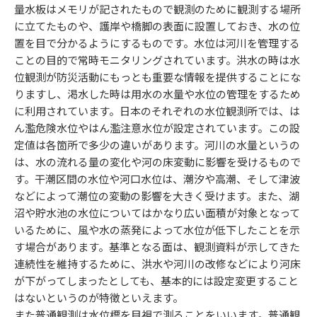
量水板はメモリが記されたもので観測のために観測する場所
に立てたものや、護岸や橋脚の表面に設置しておき、水の位
置を目で分かるようにするものです。水位は河川を管理する
ことの目的で常時モニタリングされています。洪水の時は水
位観測が防災活動にもっとも重要な情報を提供することにな
りますし、渇水した時は用水の水量や水位の管理をするため
に利用されています。日本のそれぞれの水位観測所では、は
ん濫危険水位やはん濫注意水位が設定されています。この設
定値は各箇所で多少の違いがあります。河川の水量というの
は、水の流れる量の変化や河の床変動に影響を受けるもので
す。干潮区間の水位や河口水位は、潮汐や高潮、そして津波
などによって潮位の変動の影響を大きく受けます。また、湖
沼や貯水池の水位についてはかなり広い面積が対象となって
いるために、風や水の蒸発によって水位が低下したことを示
す場合があります。基準となる面は、観測資料が示してきた
連続性を維持するために、洪水や河川の改修などにより河床
が下がってしまったとしても、基本的には設定変更すること
はないというのが特徴といえます。
また普通観測は水位標を目視で測ることをいいます。普通観