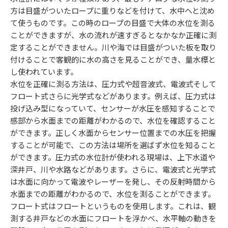
方は目盛がついたロープに重りなどを付けて、水中へと沈め
て使うものです。この時のロープの目盛で大体の水位を測る
ことができますが、水の流れが速すぎるとなかなか正確に測
定することができません。川や海では目盛がついた板を取り
付けることで客観的に水の高さを見ることができ、量水標と
し使われています。
水位を正確に測る方法は、圧力式や超音波式、電波式そして
フロート式さらに光学式などがあります。例えば、圧力式は
投げ込み型になっていて、センサーが水圧を感知することで
感部から水面までの距離がわかるので、水位を確認すること
ができます。正しく水面からセンサー位置までの水圧を把握
することが可能で、この方法は場所を選ばず水位を知ること
ができます。圧力式の水位計が使われる現場は、上下水道や
深井戸、川や水路などがあります。さらに、電波式と光学式
は水面に向かって電波やレーザーを発し、その反射時間から
水面までの距離がわかるので、水位を測ることができます。
フロート式はフロートというものを使用します。これは、観
測する井戸などの水面にフロートを浮かべ、水平軸の動きを