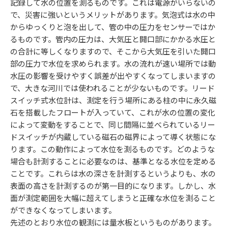
記録して水の位置を測るものです。これは電源がいらないの
で、災害に強いというメリットがあります。気泡式は水の中
からゆっくりと泡を出して、管の中の圧力をセンサーではか
るものです。管内の圧力は、大気圧と開口部にかかる水圧と
の合計に等しくなりますので、そこから大気圧を引いた開口
部の圧力で水位を求められます。水の流れが速い場所では動
水圧の影響を受けやすく誤差が出やすくなってしまいますの
で、大きな河川では使われることが少ないものです。リード
スイッチ式水位計は、測定を行う場所にある柱の中に永久磁
石を搭載したフロートが入っていて、これが水の位置の変化
によって変動をすることで、同じ間隔に並べられているリー
ドスイッチが内蔵している磁石の磁界によって導く状態にな
ります。この動作によって水位を測るものです。どのような
場合も計測することに必要なのは、基準となる水位を定める
ことです。これらは水の深さを計測するというよりも、水の
表面の高さを計測するのが第一目的になります。しかし、水
面が測定範囲を大幅に超えてしまうと正確な水位を測ること
ができなくなってしまいます。
先述のとおり水位の観測には量水板というものがあります。