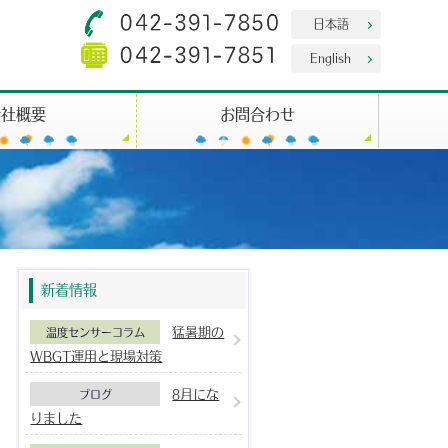
日本語
English
会社概要
お問合わせ
新着情報
猛暑期の
温度センサーコラム
WBGT運用と現場対策
8月にな
ブログ
りました