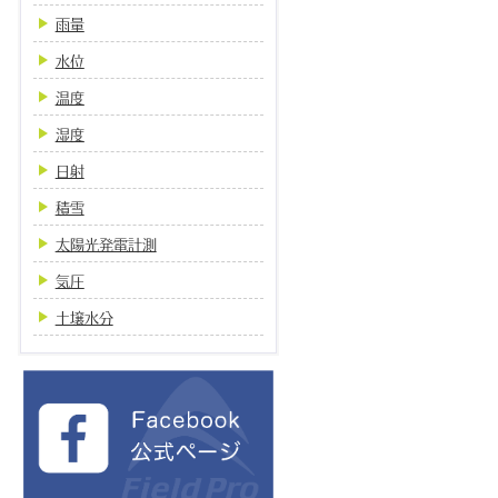
雨量
水位
温度
湿度
日射
積雪
太陽光発電計測
気圧
土壌水分