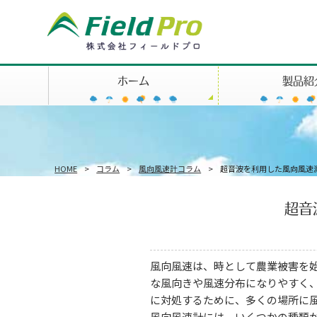
ホーム
製品紹
HOME
>
コラム
>
風向風速計コラム
>
超音波を利用した風向風速
超音
風向風速は、時として農業被害を
な風向きや風速分布になりやすく
に対処するために、多くの場所に
風向風速計には、いくつかの種類