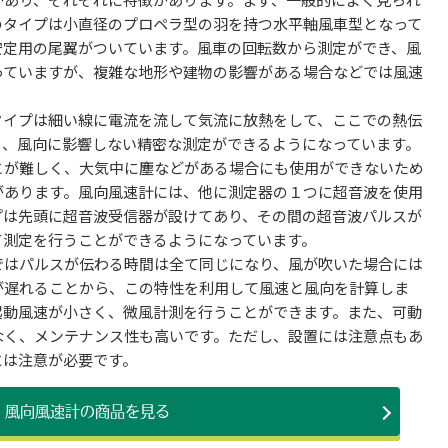
のタイプは小直径のプロペラ型の羽を持つ水平軸風車型となって
安定用の尾翼がついています。風車の回転数から測定ができ、風
っていますが、複雑な地形や建物の影響がある場合などでは風速
タイプは細い線に電流を流して気流に放熱をして、ここでの熱伝
り、風向に影響しない精密な測定ができるようになっています。
とが難しく、大気中に塵などがある場合にも使用ができないため
があります。風向風速計には、他に測定器の１つに超音波を使用
プは先頭に超音波受信器が設けてあり、その間の超音波パルスが
て測定を行うことができるようになっています。
ではパルスが伝わる時間は全て同じになり、風が吹いた場合には
が遅れることから、この特性を利用して風速と風向を計算しま
起動風速が小さく、微風計測を行うことができます。また、可動
なく、メンテナンス性も高いです。ただし、設置には注意点もあ
には注意が必要です。
風向風速計の商品を見る