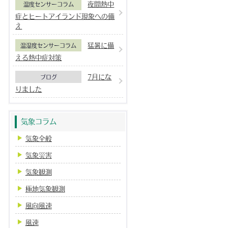
夜間熱中
温度センサーコラム
症とヒートアイランド現象への備
え
猛暑に備
温湿度センサーコラム
える熱中症対策
7月にな
ブログ
りました
気象コラム
気象全般
気象災害
気象観測
極地気象観測
風向風速
風速