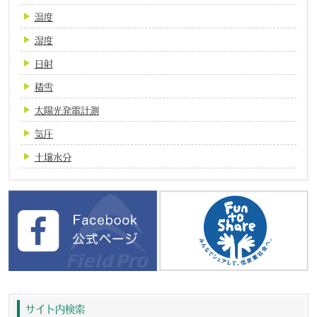
温度
湿度
日射
積雪
太陽光発電計測
気圧
土壌水分
サイト内検索