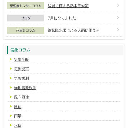
猛暑に備える熱中症対策
温湿度センサーコラム
7月になりました
ブログ
線状降水帯による大雨に備える
雨量計コラム
気象コラム
気象全般
気象災害
気象観測
極地気象観測
風向風速
風速
雨量
水位