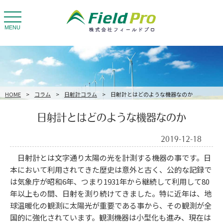
toggle
navigation
MENU
HOME
>
コラム
>
日射計コラム
>
日射計とはどのような機器なのか
日射計とはどのような機器なのか
2019-12-18
日射計とは文字通り太陽の光を計測する機器の事です。日
本において利用されてきた歴史は意外と古く、公的な記録で
は気象庁が昭和6年、つまり1931年から継続して利用して80
年以上もの間、日射を測り続けてきました。特に近年は、地
球温暖化の観測に太陽光が重要である事から、その観測が全
国的に強化されています。観測機器は小型化も進み、現在は