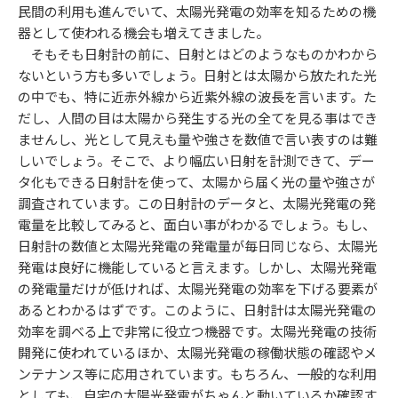
民間の利用も進んでいて、太陽光発電の効率を知るための機
器として使われる機会も増えてきました。
そもそも日射計の前に、日射とはどのようなものかわから
ないという方も多いでしょう。日射とは太陽から放たれた光
の中でも、特に近赤外線から近紫外線の波長を言います。た
だし、人間の目は太陽から発生する光の全てを見る事はでき
ませんし、光として見えも量や強さを数値で言い表すのは難
しいでしょう。そこで、より幅広い日射を計測できて、デー
タ化もできる日射計を使って、太陽から届く光の量や強さが
調査されています。この日射計のデータと、太陽光発電の発
電量を比較してみると、面白い事がわかるでしょう。もし、
日射計の数値と太陽光発電の発電量が毎日同じなら、太陽光
発電は良好に機能していると言えます。しかし、太陽光発電
の発電量だけが低ければ、太陽光発電の効率を下げる要素が
あるとわかるはずです。このように、日射計は太陽光発電の
効率を調べる上で非常に役立つ機器です。太陽光発電の技術
開発に使われているほか、太陽光発電の稼働状態の確認やメ
ンテナンス等に応用されています。もちろん、一般的な利用
としても、自宅の太陽光発電がちゃんと動いているか確認す