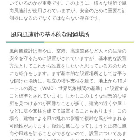
いているのかが重要です。このように、様々な場所で風
向風速計が使用されていますが、安全のために重要な計
測器になるのでなくてはならない存在です。
風向風速計の基本的な設置場所
風向風速計は海や山、空港、高速道路など人々の生活の
安全を守るために設置がされていますが、基本的な設置
方法としてこれから設置をしたいと思っている方のため
にも紹介をします。まず基本的な設置場所としては平ら
な開けた場所に、独立の塔や支柱を建て、地上から10メ
ートルの高さ（WMO・世界気象機関の基準）に設置する
こと標準とされています。しかしこのような理想的な場
所を見つけるのが困難なことが多く、建物の近くや屋上
などに塔や支柱を建てて設置することもあります。この
場合、建物による風の乱れの影響で複雑な風が生まれる
可能性があります。複雑な風になってしまうと正確に風
向や風速を計ることができないので、設置についてあま