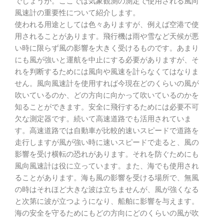
でしょうか。ここでは気象観測の測定で使用される風向
風速計の重要性について紹介します。
使われる用途としては色々ありますが、例えば空港で使
用されることがあります。飛行機は雨や雪など天候が悪
い時に限らず風の影響を大きく受けるものです。あまり
にも風が強いと運航を中止にする必要がありますが、そ
れを判断するためには風向や風速を計らなくてはなりま
せん。風向風速計を使用すれば今現在どのくらいの風が
吹いているのか、どの方向に向かって吹いているのかを
知ることができます。安全に飛行するためには必要不可
欠な測定器です。続いて高速道路でも活用されていま
す。高速道路では自動車が比較的速いスピードで道路を
走行しますが風が強い時に速いスピードで走ると、風の
影響を受け横転の恐れがあります。それを防ぐためにも
風向風速計は役に立っています。また、海でも使用され
ることがあります。海も風の影響を受ける場所で、無風
の時はそれほど大きな波は立ちませんが、風が強くなる
と次第に波が立つようになり、船舶に影響を与えます。
海の安全を守るためにもどの方向にどのくらいの風が吹