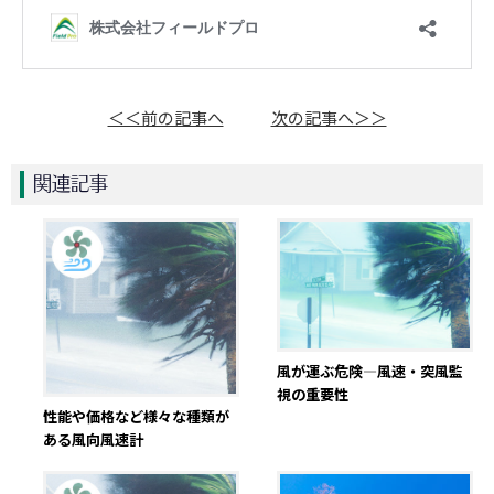
＜＜前の記事へ
次の記事へ＞＞
関連記事
風が運ぶ危険―風速・突風監
視の重要性
性能や価格など様々な種類が
ある風向風速計