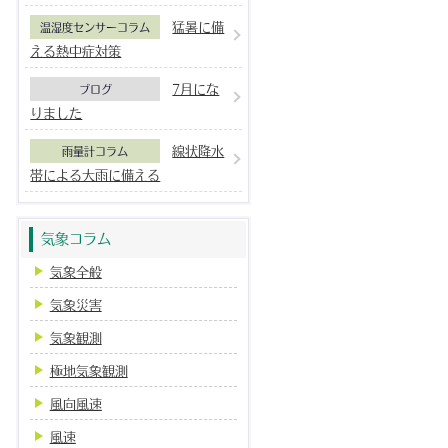
猛暑に備
温湿度センサーコラム
える熱中症対策
7月にな
ブログ
りました
線状降水
雨量計コラム
帯による大雨に備える
気象コラム
気象全般
気象災害
気象観測
極地気象観測
風向風速
風速