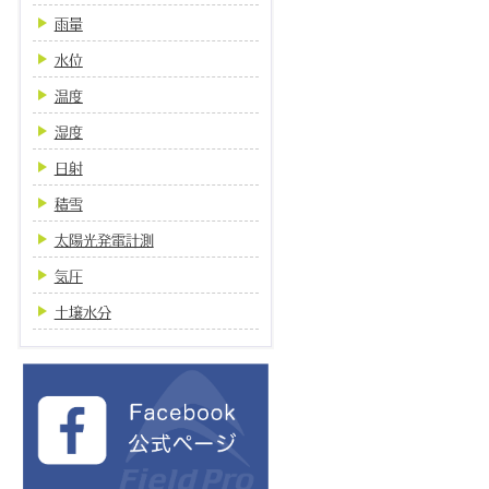
雨量
水位
温度
湿度
日射
積雪
太陽光発電計測
気圧
土壌水分