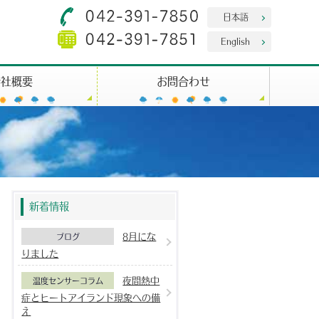
日本語
English
会社概要
お問合わせ
新着情報
8月にな
ブログ
りました
夜間熱中
温度センサーコラム
症とヒートアイランド現象への備
え