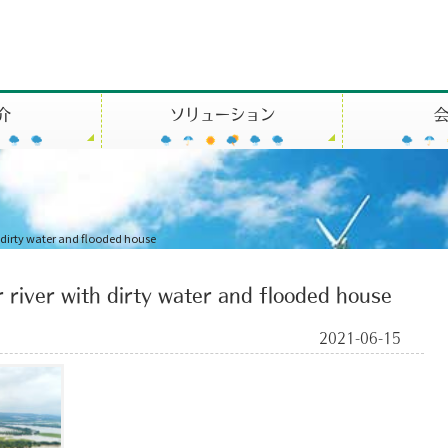
介
ソリューション
th dirty water and flooded house
r river with dirty water and flooded house
2021-06-15