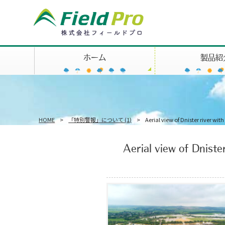
ホーム
製品紹
HOME
>
「特別警報」について (1)
>
Aerial view of Dnister river wi
Aerial view of Dniste