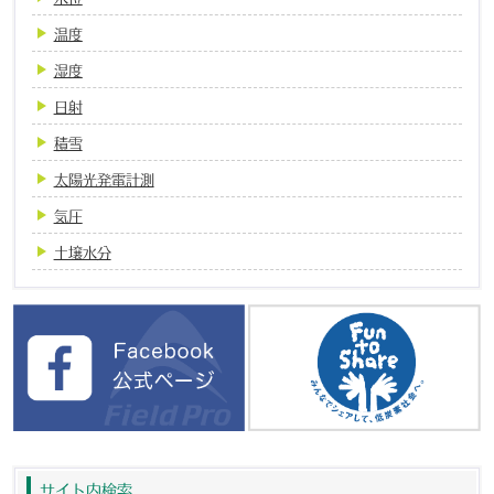
温度
湿度
日射
積雪
太陽光発電計測
気圧
土壌水分
サイト内検索