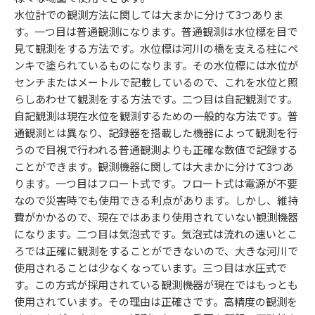
水位計での観測方法に関しては大まかに分けて3つありま
す。一つ目は普通観測になります。普通観測は水位標を目で
見て観測をする方法です。水位標は河川の橋を支える柱にペ
ンキで塗られているものになります。その水位標には水位が
センチまたはメートルで記載しているので、これを水位と照
らしあわせて観測をする方法です。二つ目は自記観測です。
自記観測は現在水位を観測するための一般的な方法です。普
通観測とは異なり、記録器を搭載した機器によって観測を行
うので目視で行われる普通観測よりも正確な数値で記録する
ことができます。観測機器に関しては大まかに分けて3つあ
ります。一つ目はフロート式です。フロート式は電源が不要
なので災害時でも使用できる利点があります。しかし、維持
費がかかるので、現在ではあまり使用されていない観測機器
になります。二つ目は気泡式です。気泡式は流れの速いとこ
ろでは正確に観測をすることができないので、大きな河川で
使用されることは少なくなっています。三つ目は水圧式で
す。この方式が採用されている観測機器が現在ではもっとも
使用されています。その理由は正確さです。高精度の観測を