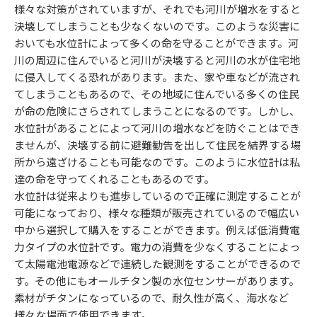
様々な対策がされていますが、それでも河川が増水をすると
決壊してしまうことも少なくないのです。このような災害に
おいても水位計によって多くの命を守ることができます。河
川の周辺に住んでいると河川が決壊すると河川の水が住宅地
に侵入してくる恐れがあります。また、家や車などが流され
てしまうこともあるので、その地域に住んでいる多くの住民
が命の危険にさらされてしまうことになるのです。しかし、
水位計があることによって河川の増水などを防ぐことはでき
ませんが、決壊する前に避難勧告を出して住民を結界する場
所から遠ざけることも可能なのです。このように水位計は私
達の命を守ってくれることもあるのです。
水位計は従来よりも進歩しているので正確に測定することが
可能になっており、様々な種類が販売されているので幅広い
中から選択して購入をすることができます。例えば低消費電
力タイプの水位計です。電力の消費を少なくすることによっ
て太陽電池電源などで連続した観測をすることができるので
す。その他にもオールチタン製の水位センサーがあります。
素材がチタンになっているので、耐久性が高く、海水など
様々な場面で使用できます。