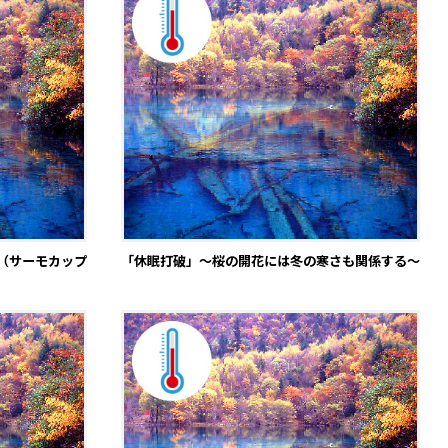
（サーモカップ
「休眠打破」～桜の開花には冬の寒さも関係する～