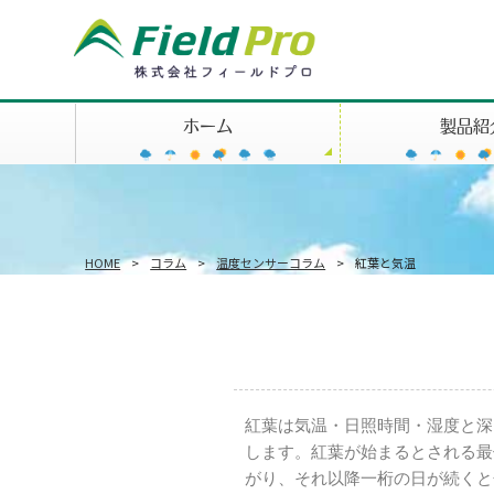
ホーム
製品紹
HOME
>
コラム
>
温度センサーコラム
>
紅葉と気温
紅葉は気温・日照時間・湿度と深
します。紅葉が始まるとされる最
がり、それ以降一桁の日が続くと