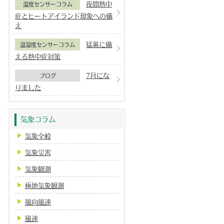
夜間熱中
温度センサーコラム
症とヒートアイランド現象への備
え
猛暑に備
温湿度センサーコラム
える熱中症対策
7月にな
ブログ
りました
気象コラム
気象全般
気象災害
気象観測
極地気象観測
風向風速
風速