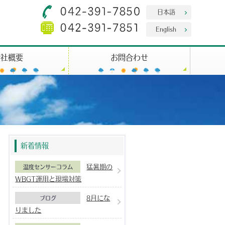
日本語
English
会社概要
お問合わせ
新着情報
猛暑期の
温度センサーコラム
WBGT運用と現場対策
8月にな
ブログ
りました