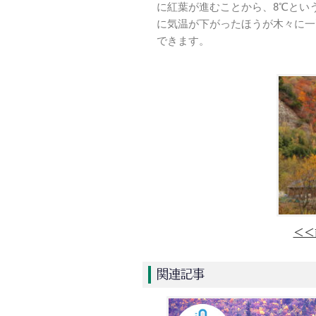
に紅葉が進むことから、8℃とい
に気温が下がったほうが木々に一
できます。
＜＜
関連記事