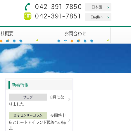
日本語
English
会社概要
お問合わせ
新着情報
8月にな
ブログ
りました
夜間熱中
温度センサーコラム
症とヒートアイランド現象への備
え