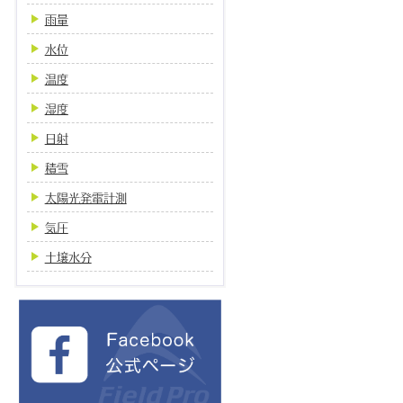
雨量
水位
温度
湿度
日射
積雪
太陽光発電計測
気圧
土壌水分