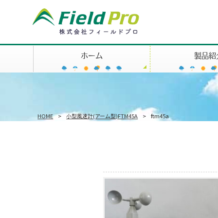
ホーム
製品紹
HOME
>
小型風速計(アーム型)FTM45A
>
ftm45a