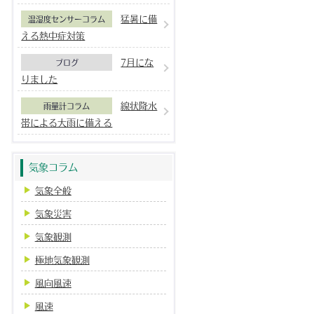
猛暑に備
温湿度センサーコラム
える熱中症対策
7月にな
ブログ
りました
線状降水
雨量計コラム
帯による大雨に備える
気象コラム
気象全般
気象災害
気象観測
極地気象観測
風向風速
風速