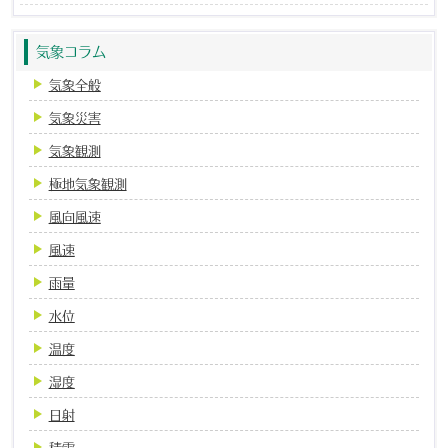
気象コラム
気象全般
気象災害
気象観測
極地気象観測
風向風速
風速
雨量
水位
温度
湿度
日射
積雪