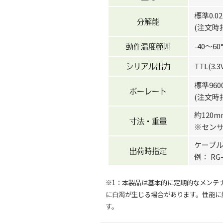
標準0.0
分解能
(注文時
-40〜6
動作温度範囲
TTL(3.3
シリアル出力
標準960
ボーレート
(注文時指定
約120m
寸法・重量
※セン
ケーブル
出荷時指定
例： RG
※1：本製品は基本的に定期的なメンテ
に白濁が生じる場合があります。性能に
す。