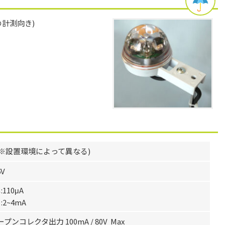
計測向き)
 (※設置環境によって異なる)
V
110μA
2~4mA
ープンコレクタ出力 100mA / 80V Max