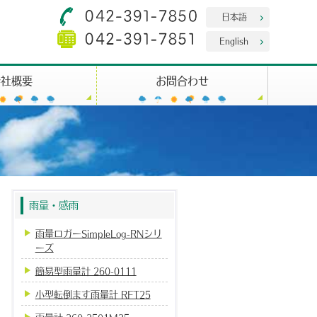
日本語
English
会社概要
お問合わせ
雨量・感雨
雨量ロガーSimpleLog-RNシリ
ーズ
簡易型雨量計 260-0111
小型転倒ます雨量計 RFT25