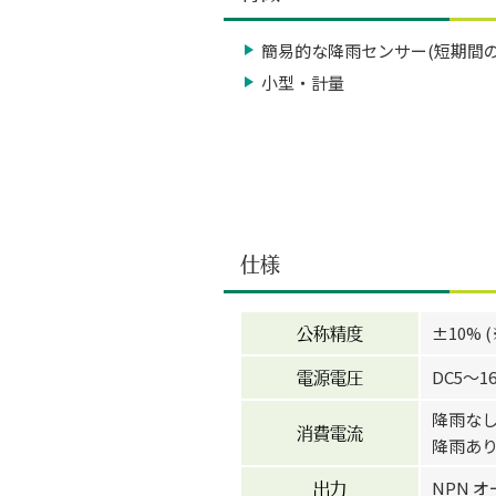
簡易的な降雨センサー(短期間の
小型・計量
仕様
±10%
公称精度
DC5〜16
電源電圧
降雨なし:
消費電流
降雨あり:
NPN オ
出力