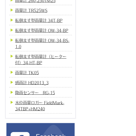
雨量計 260-2501M25
雨量計 TR525WS
転倒ます型雨量計 34T-BP
転倒ます型雨量計 OW-34-BP
転倒ます型雨量計 OW-34-BS-
1.0
転倒ます型雨量計（ヒーター
付）34-HT-BP
雨量計 TK05
感雨計 HD2013_3
降雨センサー RG-15
水位雨量ロガー FieldMark-
34TBP+HM240