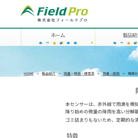
ホーム
製品紹
HOME
>
製品紹介
>
雨量・感雨・積雪深
>
雨量・感雨
>
降雨セ
本センサーは、赤外線で雨滴を検
降り始めの微量の降雨を高い分解
ゴミ詰まりもないため、定期的な
特徴