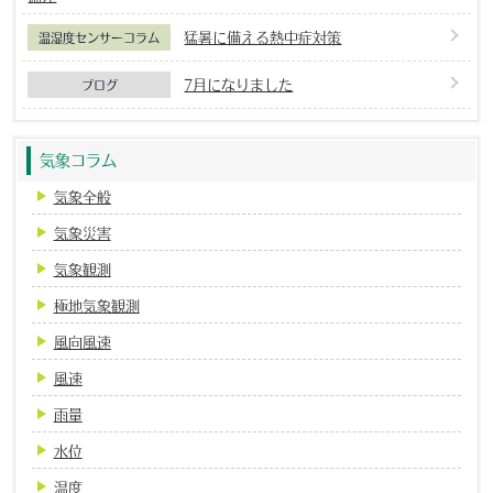
猛暑に備える熱中症対策
温湿度センサーコラム
7月になりました
ブログ
気象コラム
気象全般
気象災害
気象観測
極地気象観測
風向風速
風速
雨量
水位
温度