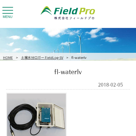
toggle
navigation
MENU
HOME
>
土壌水分ロガー FieldLog-SV
>
fl-waterlv
fl-waterlv
2018-02-05