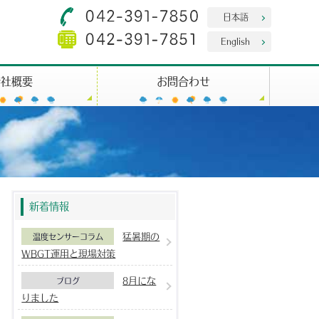
日本語
English
会社概要
お問合わせ
新着情報
猛暑期の
温度センサーコラム
WBGT運用と現場対策
8月にな
ブログ
りました