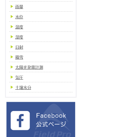
雨量
水位
温度
湿度
日射
積雪
太陽光発電計測
気圧
土壌水分