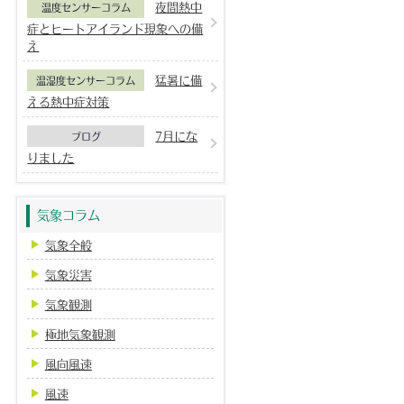
夜間熱中
温度センサーコラム
症とヒートアイランド現象への備
え
猛暑に備
温湿度センサーコラム
える熱中症対策
7月にな
ブログ
りました
気象コラム
気象全般
気象災害
気象観測
極地気象観測
風向風速
風速