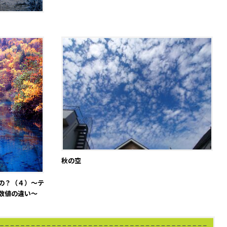
秋の空
の？（４）～テ
数値の違い～