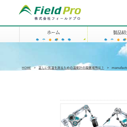
ホーム
製品紹
HOME
>
正しい気温を測るための温度計の設置場所は？
>
manufact