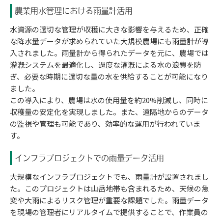
農業用水管理における雨量計活用
水資源の適切な管理が収穫に大きな影響を与えるため、正確
な降水量データが求められていた大規模農場にも雨量計が導
入されました。雨量計から得られたデータを元に、農場では
灌漑システムを最適化し、過度な灌漑による水の浪費を防
ぎ、必要な時期に適切な量の水を供給することが可能になり
ました。
この導入により、農場は水の使用量を約20%削減し、同時に
収穫量の安定化を実現しました。また、遠隔地からのデータ
の監視や管理も可能であり、効率的な運用が行われていま
す。
インフラプロジェクトでの雨量データ活用
大規模なインフラプロジェクトでも、雨量計が設置されまし
た。このプロジェクトは山岳地帯も含まれるため、天候の急
変や大雨によるリスク管理が重要な課題でした。雨量データ
を現場の管理者にリアルタイムで提供することで、作業員の