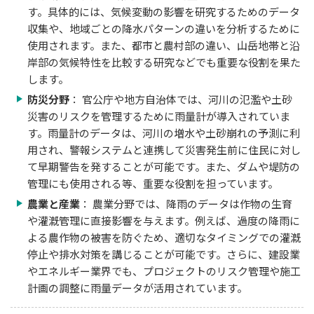
す。具体的には、気候変動の影響を研究するためのデータ
収集や、地域ごとの降水パターンの違いを分析するために
使用されます。また、都市と農村部の違い、山岳地帯と沿
岸部の気候特性を比較する研究などでも重要な役割を果た
します。
防災分野
： 官公庁や地方自治体では、河川の氾濫や土砂
災害のリスクを管理するために雨量計が導入されていま
す。雨量計のデータは、河川の増水や土砂崩れの予測に利
用され、警報システムと連携して災害発生前に住民に対し
て早期警告を発することが可能です。また、ダムや堤防の
管理にも使用される等、重要な役割を担っています。
農業と産業
： 農業分野では、降雨のデータは作物の生育
や灌漑管理に直接影響を与えます。例えば、過度の降雨に
よる農作物の被害を防ぐため、適切なタイミングでの灌漑
停止や排水対策を講じることが可能です。さらに、建設業
やエネルギー業界でも、プロジェクトのリスク管理や施工
計画の調整に雨量データが活用されています。