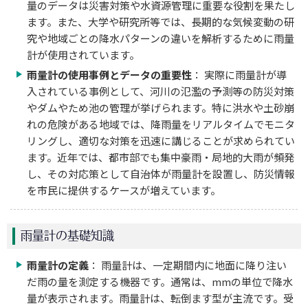
量のデータは災害対策や水資源管理に重要な役割を果たし
ます。また、大学や研究所等では、長期的な気候変動の研
究や地域ごとの降水パターンの違いを解析するために雨量
計が使用されています。
雨量計の使用事例とデータの重要性
： 実際に雨量計が導
入されている事例として、河川の氾濫の予測等の防災対策
やダムやため池の管理が挙げられます。特に洪水や土砂崩
れの危険がある地域では、降雨量をリアルタイムでモニタ
リングし、適切な対策を迅速に講じることが求められてい
ます。近年では、都市部でも集中豪雨・局地的大雨が頻発
し、その対応策として自治体が雨量計を設置し、防災情報
を市民に提供するケースが増えています。
雨量計の基礎知識
雨量計の定義
： 雨量計は、一定期間内に地面に降り注い
だ雨の量を測定する機器です。通常は、mmの単位で降水
量が表示されます。雨量計は、転倒ます型が主流です。受