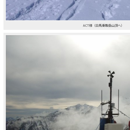
ACT様（白馬乗鞍岳山頂へ）