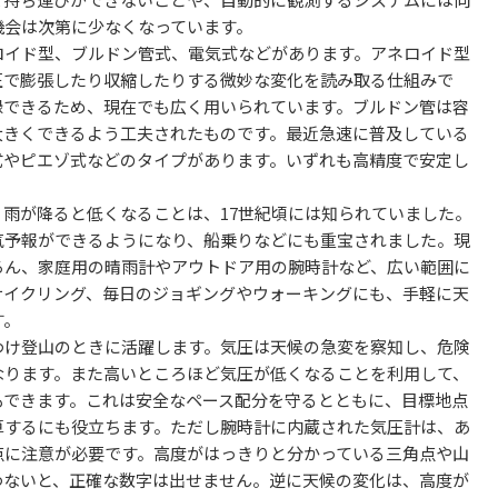
機会は次第に少なくなっています。
イド型、ブルドン管式、電気式などがあります。アネロイド型
圧で膨張したり収縮したりする微妙な変化を読み取る仕組みで
録できるため、現在でも広く用いられています。ブルドン管は容
大きくできるよう工夫されたものです。最近急速に普及している
式やピエゾ式などのタイプがあります。いずれも高精度で安定し
雨が降ると低くなることは、17世紀頃には知られていました。
気予報ができるようになり、船乗りなどにも重宝されました。現
ろん、家庭用の晴雨計やアウトドア用の腕時計など、広い範囲に
サイクリング、毎日のジョギングやウォーキングにも、手軽に天
す。
け登山のときに活躍します。気圧は天候の急変を察知し、危険
なります。また高いところほど気圧が低くなることを利用して、
もできます。これは安全なペース配分を守るとともに、目標地点
算するにも役立ちます。ただし腕時計に内蔵された気圧計は、あ
点に注意が必要です。高度がはっきりと分かっている三角点や山
わないと、正確な数字は出せません。逆に天候の変化は、高度が