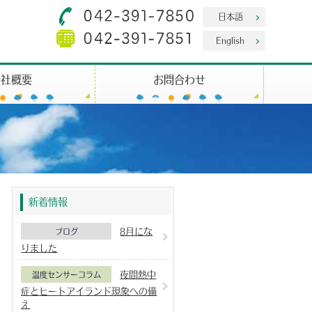
日本語
English
会社概要
お問合わせ
新着情報
8月にな
ブログ
りました
夜間熱中
温度センサーコラム
症とヒートアイランド現象への備
え