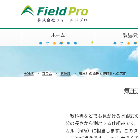
ホーム
製品紹
HOME
>
コラム
>
気圧計
>
気圧計の原理と腕時計への応用
気圧
教科書などでも見かける水銀式の
分の長さから測定する仕組みです。7
カル（hPa）に相当します。この
いことが特徴です。しかし大きく