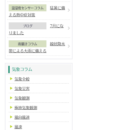
猛暑に備
温湿度センサーコラム
える熱中症対策
7月にな
ブログ
りました
線状降水
雨量計コラム
帯による大雨に備える
気象コラム
気象全般
気象災害
気象観測
極地気象観測
風向風速
風速