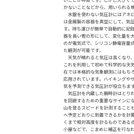
かないことなどから、用いられる
水銀を使わない気圧計にはアネロ
は金属製の容器を真空にして、気
す。持ち運びが簡単で自動的に記
器を長い管の形にして、変化量を
のが電気式で、シリコン静電容量
た観測が可能です。
天気が晴れると気圧は高くなり、
これを利用して初めて科学的な天
在では本格的な気象観測にはもち
応用されています。ハイキングや
気を予測できる気圧計が役立ちま
気圧計を内蔵した腕時計はとりわ
を回避するための重要なサインに
山を登るスピードを計測すること
へ予定どおりに到着できるかを計
くまで相対高度を計るものである
小屋などで、こまめに補正を行な