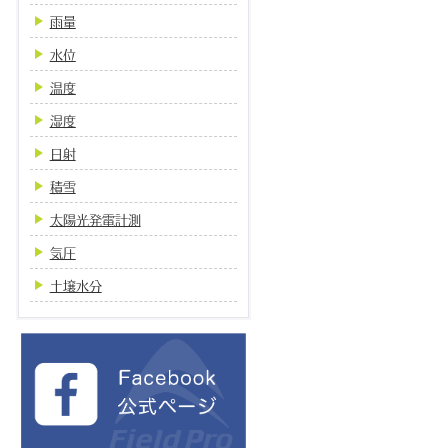
雨量
水位
温度
湿度
日射
積雪
太陽光発電計測
気圧
土壌水分