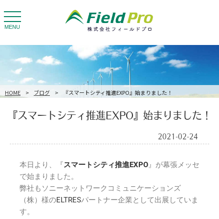
toggle
navigation
MENU
HOME
>
ブログ
>
『スマートシティ推進EXPO』始まりました！
『スマートシティ推進EXPO』始まりました！
2021-02-24
本日より、『
スマートシティ推進EXPO
』が幕張メッセ
で始まりました。
弊社もソニーネットワークコミュニケーションズ
（株）様の
ELTRES
パートナー企業として出展していま
す。