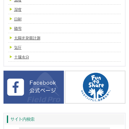
湿度
日射
積雪
太陽光発電計測
気圧
土壌水分
サイト内検索