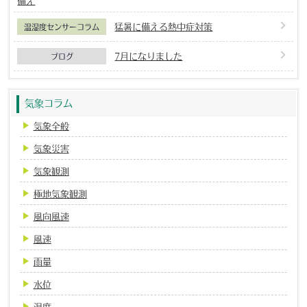
備え
猛暑に備える熱中症対策
温湿度センサーコラム
7月になりました
ブログ
気象コラム
気象全般
気象災害
気象観測
極地気象観測
風向風速
風速
雨量
水位
温度