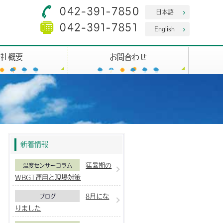
日本語
English
会社概要
お問合わせ
新着情報
猛暑期の
温度センサーコラム
WBGT運用と現場対策
8月にな
ブログ
りました