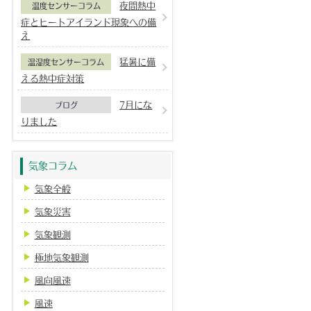
夜間熱中
温度センサーコラム
症とヒートアイランド現象への備
え
猛暑に備
温湿度センサーコラム
える熱中症対策
7月にな
ブログ
りました
気象コラム
気象全般
気象災害
気象観測
極地気象観測
風向風速
風速