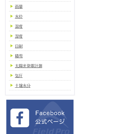
雨量
水位
温度
湿度
日射
積雪
太陽光発電計測
気圧
土壌水分