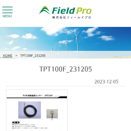
toggle
navigation
MENU
HOME
>
TPT100F_231205
TPT100F_231205
2023-12-05