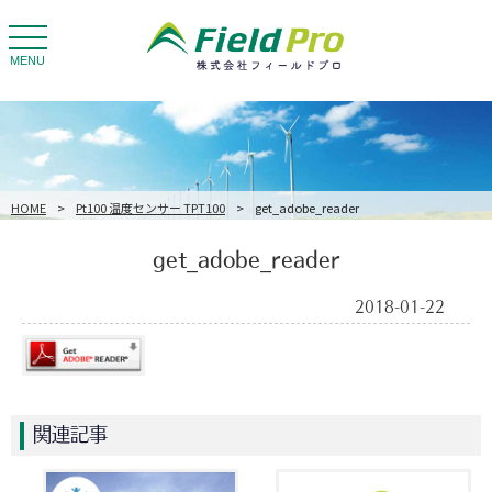
toggle
navigation
MENU
HOME
>
Pt100 温度センサー TPT100
>
get_adobe_reader
get_adobe_reader
2018-01-22
関連記事