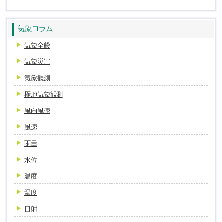
気象コラム
気象全般
気象災害
気象観測
極地気象観測
風向風速
風速
雨量
水位
温度
湿度
日射