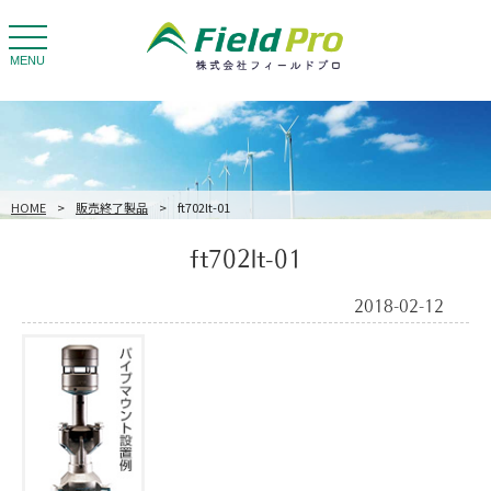
toggle
navigation
MENU
HOME
>
販売終了製品
>
ft702lt-01
ft702lt-01
2018-02-12