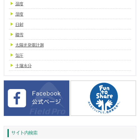
温度
湿度
日射
積雪
太陽光発電計測
気圧
土壌水分
サイト内検索