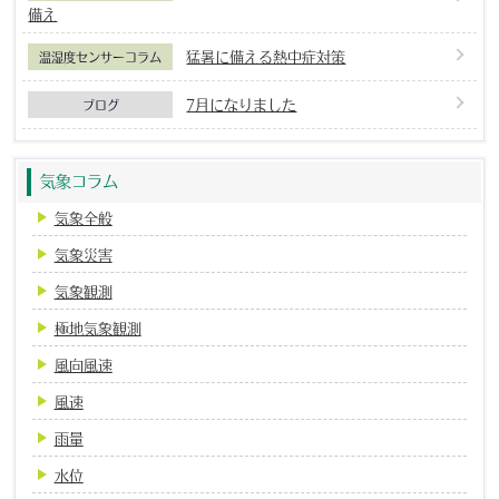
備え
猛暑に備える熱中症対策
温湿度センサーコラム
7月になりました
ブログ
気象コラム
気象全般
気象災害
気象観測
極地気象観測
風向風速
風速
雨量
水位