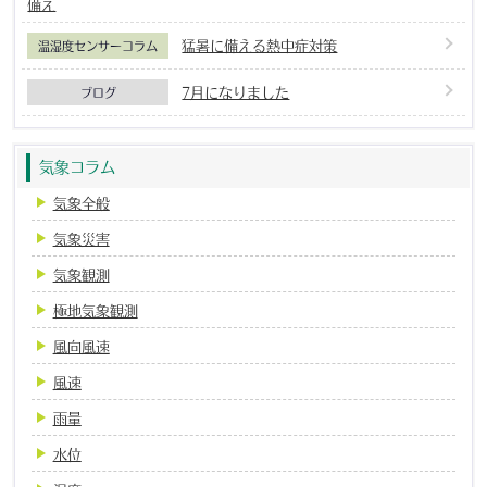
備え
猛暑に備える熱中症対策
温湿度センサーコラム
7月になりました
ブログ
気象コラム
気象全般
気象災害
気象観測
極地気象観測
風向風速
風速
雨量
水位