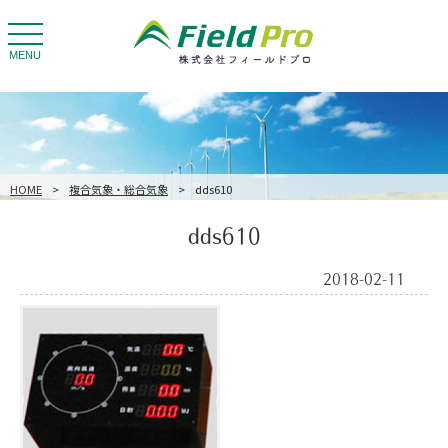
toggle
navigation
MENU
HOME
>
複合気象・総合気象
>
dds610
dds610
2018-02-11