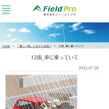
toggle
navigation
MENU
HOME
>
「激しい雨」とはどんな雨？
>
12雨_車に乗っていて
12雨_車に乗っていて
2022-07-28