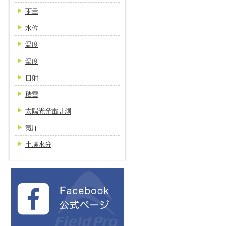
雨量
水位
温度
湿度
日射
積雪
太陽光発電計測
気圧
土壌水分