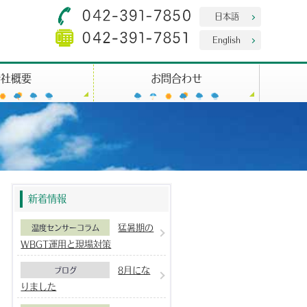
日本語
English
会社概要
お問合わせ
新着情報
猛暑期の
温度センサーコラム
WBGT運用と現場対策
8月にな
ブログ
りました