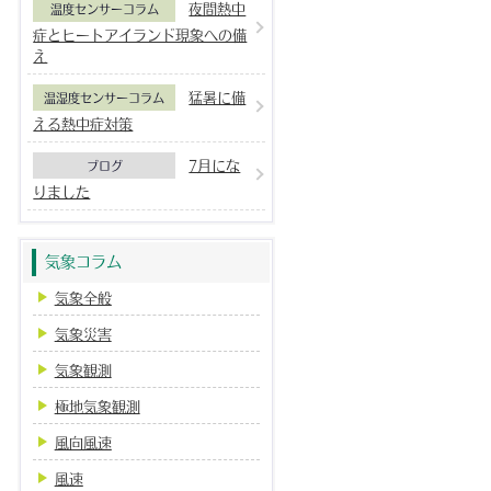
夜間熱中
温度センサーコラム
症とヒートアイランド現象への備
え
猛暑に備
温湿度センサーコラム
える熱中症対策
7月にな
ブログ
りました
気象コラム
気象全般
気象災害
気象観測
極地気象観測
風向風速
風速