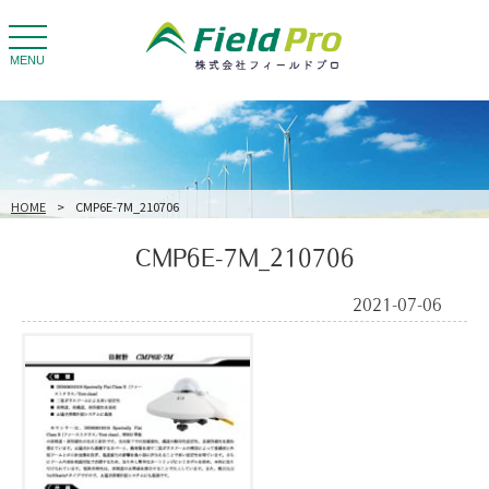
toggle
navigation
MENU
HOME
>
CMP6E-7M_210706
CMP6E-7M_210706
2021-07-06