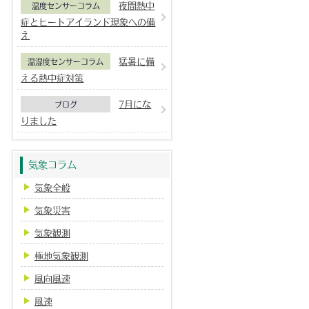
夜間熱中
温度センサーコラム
症とヒートアイランド現象への備
え
猛暑に備
温湿度センサーコラム
える熱中症対策
7月にな
ブログ
りました
気象コラム
気象全般
気象災害
気象観測
極地気象観測
風向風速
風速