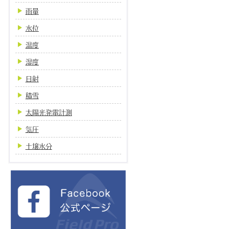
雨量
水位
温度
湿度
日射
積雪
太陽光発電計測
気圧
土壌水分