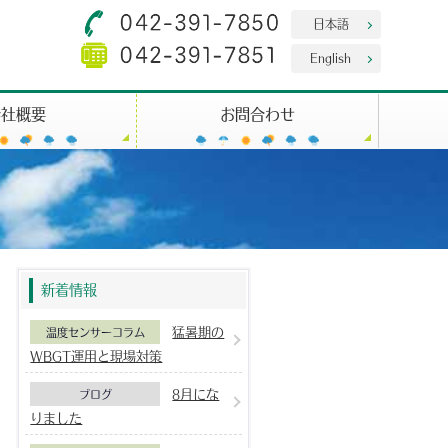
日本語
English
会社概要
お問合わせ
新着情報
猛暑期の
温度センサーコラム
WBGT運用と現場対策
8月にな
ブログ
りました