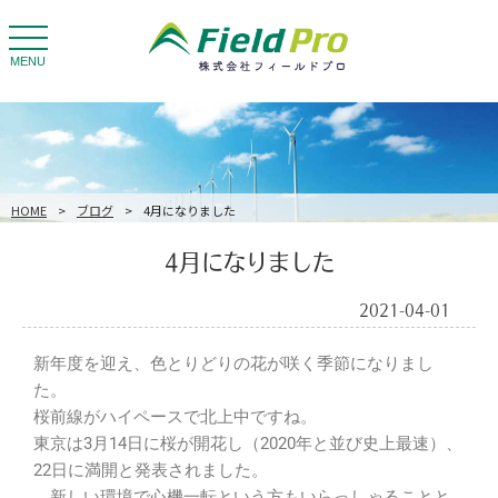
toggle
navigation
MENU
HOME
>
ブログ
>
4月になりました
4月になりました
2021-04-01
新年度を迎え、色とりどりの花が咲く季節になりまし
た。
桜前線がハイペースで北上中ですね。
東京は3月14日に桜が開花し（2020年と並び史上最速）、
22日に満開と発表されました。
新しい環境で心機一転という方もいらっしゃることと