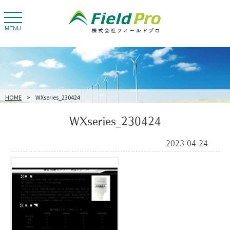
toggle
navigation
MENU
HOME
>
WXseries_230424
WXseries_230424
2023-04-24