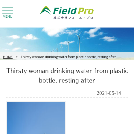
toggle
navigation
MENU
HOME
>
Thirsty woman drinking water from plastic bottle, resting after
Thirsty woman drinking water from plastic
bottle, resting after
2021-05-14