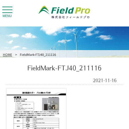
toggle
navigation
MENU
HOME
>
FieldMark-FTJ40_211116
FieldMark-FTJ40_211116
2021-11-16