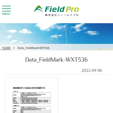
toggle
navigation
MENU
HOME
>
Data_FieldMark-WXT536
Data_FieldMark-WXT536
2022-09-06